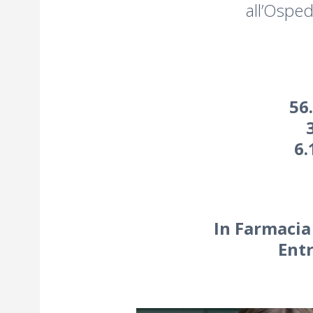
all’Ospe
Vieni in farmacia 
in povertà sanitar
56
6.
In Farmacia 
Entr