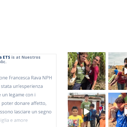
a ETS
is at Nuestros
ic.
zione Francesca Rava NPH
 stata un’esperienza
e un legame con i
 poter donare affetto,
possono lasciare un segno
iglia e amore