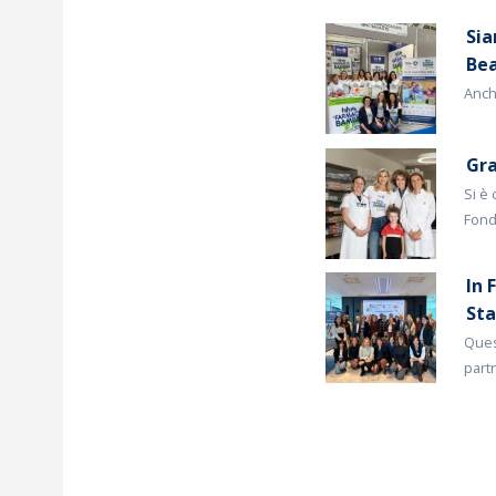
Sia
Bea
Anch
Gra
Si è 
Fond
In 
Sta
Ques
partn