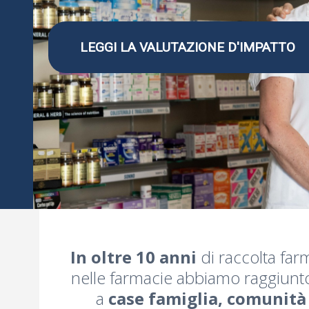
LEGGI LA VALUTAZIONE D'IMPATTO
In oltre 10 anni
di raccolta farm
nelle farmacie abbiamo raggiunto
a
case famiglia, comunità p