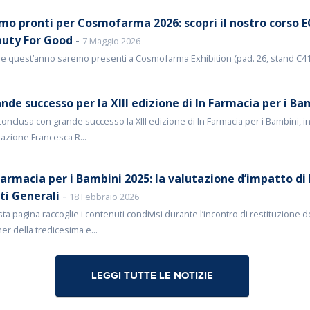
mo pronti per Cosmofarma 2026: scopri il nostro corso EC
uty For Good
-
7 Maggio 2026
e quest’anno saremo presenti a Cosmofarma Exhibition (pad. 26, stand C41)
nde successo per la XIII edizione di In Farmacia per i Ba
conclusa con grande successo la XIII edizione di In Farmacia per i Bambini, in
azione Francesca R...
Farmacia per i Bambini 2025: la valutazione d’impatto di 
ti Generali
-
18 Febbraio 2026
ta pagina raccoglie i contenuti condivisi durante l’incontro di restituzione 
er della tredicesima e...
LEGGI TUTTE LE NOTIZIE