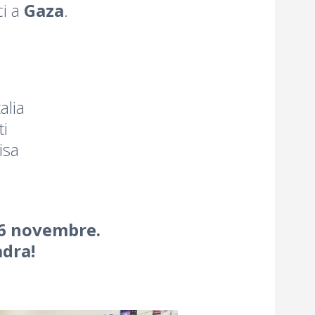
ci a
Gaza
.
 i bambini
alia
i
isa
 26 novembre.
adra!