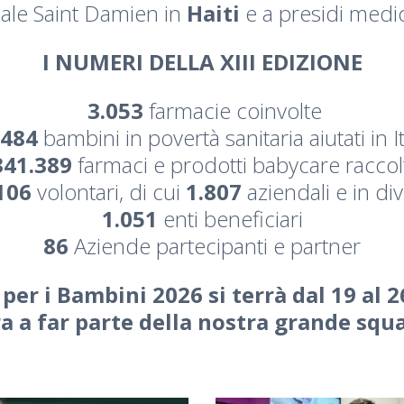
dale Saint Damien in
Haiti
e a presidi medi
e acquista un farmaco
per
I NUMERI DELLA XIII EDIZIONE
ia.
3.053
farmacie coinvolte
.484
bambini in povertà sanitaria aiutati in It
341.389
farmaci e prodotti babycare raccolt
106
volontari, di cui
1.807
aziendali e in div
1.051
enti beneficiari
86
Aziende partecipanti e partner
per i Bambini 2026 si terrà dal 19 al
a a far parte della nostra grande squ