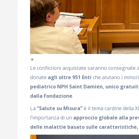
Le confezioni acquistate saranno consegnate a
donate
agli oltre 951 Enti
che aiutano i minori 
pediatrico NPH Saint Damien, unico gratuit
dalla Fondazione
.
La
“Salute su Misura”
è il tema cardine della X
l’importanza di un
approccio globale alla pre
delle malattie basato sulle caratteristiche,