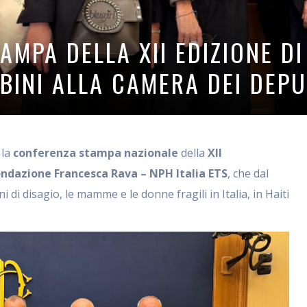
MPA DELLA XII EDIZIONE DI
BINI ALLA CAMERA DEI DEPU
la
conferenza stampa nazionale
della
XII
ndazione Francesca Rava – NPH Italia ETS
, che dal
i di disagio, le mamme e le donne fragili in Italia, in Haiti