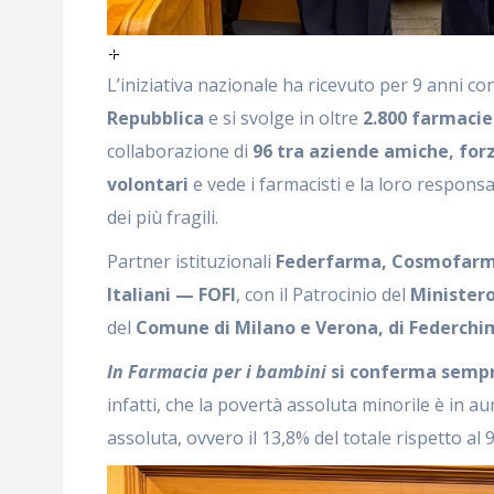
L’iniziativa nazionale ha ricevuto per 9 anni co
Repubblica
e si svolge in oltre
2.800 farmacie 
collaborazione di
96 tra aziende amiche, forz
volontari
e vede i farmacisti e la loro responsa
dei più fragili.
Partner istituzionali
Federfarma, Cosmofarma
Italiani — FOFI
, con il Patrocinio del
Ministero
del
Comune di Milano e Verona, di Federchi
In Farmacia per i bambini
si conferma sempr
infatti, che la povertà assoluta minorile è in a
assoluta, ovvero il 13,8% del totale rispetto al